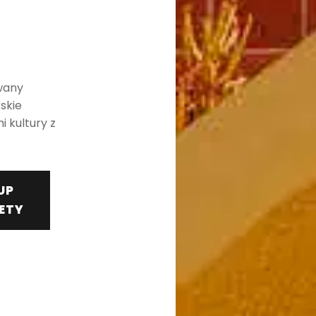
wany
skie
 kultury z
UP
LETY