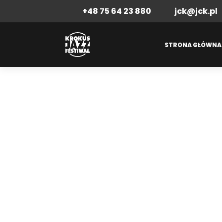
+48 75 64 23 880
jck@jck.pl
STRONA GŁÓWNA